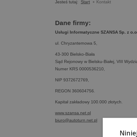
Jesteś tutaj:
Start
Kontakt
Dane firmy:
Usługi Informatyczne SZANSA Sp. z o.o
ul. Chryzantemowa 5,
43-300 Bielsko-Biała
Sąd Rejonowy w Bielsku-Białej, VIII Wyd
Numer KRS 0000536210,
NIP 9372672769,
REGON 360604756.
Kapitał zakładowy 100.000 złotych.
www.szansa.net.pl
biuro@autoturn.net.pl
Ninie