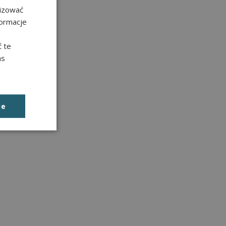
lizować
formacje
 te
as
ie