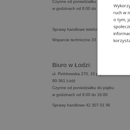
Czynne od poniedziałku do piątku
Wykorzy
w godzinach od 8:00 do 16:00.
ruch w n
o tym, 
społecz
Sprawy handlowe telefony: 33 307 01 95,
informa
korzysta
Wsparcie techniczne 33 474 04 03
Biuro w Łodzi:
ul. Piotrkowska 270, 10 piętro
90-361 Łódź
Czynne od poniedziałku do piątku
w godzinach od 8:00 do 16:00
Sprawy handlowe 42 307 01 96