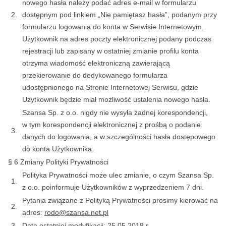
nowego hasła należy podać adres e-mail w formularzu
2.
dostępnym pod linkiem „Nie pamiętasz hasła”, podanym przy
formularzu logowania do konta w Serwisie Internetowym.
Użytkownik na adres poczty elektronicznej podany podczas
rejestracji lub zapisany w ostatniej zmianie profilu konta
otrzyma wiadomość elektroniczną zawierającą
przekierowanie do dedykowanego formularza
udostępnionego na Stronie Internetowej Serwisu, gdzie
Użytkownik będzie miał możliwość ustalenia nowego hasła.
Szansa Sp. z o.o. nigdy nie wysyła żadnej korespondencji,
w tym korespondencji elektronicznej z prośbą o podanie
3.
danych do logowania, a w szczególności hasła dostępowego
do konta Użytkownika.
§ 6 Zmiany Polityki Prywatności
Polityka Prywatności może ulec zmianie, o czym Szansa Sp.
1.
z o.o. poinformuje Użytkowników z wyprzedzeniem 7 dni.
Pytania związane z Polityką Prywatności prosimy kierować na
2.
adres:
rodo@szansa.net.pl
3.
Data ostatniej modyfikacji: 25.05.2018 r.