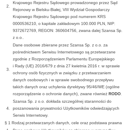
Krajowego Rejestru Sądowego prowadzonego przez Sąd
2.
Rejonowy w Bielsku-Białej, VIII Wydział Gospodarczy
Krajowego Rejestru Sądowego pod numerem KRS
0000536210, o kapitale zakładowym 100.000 PLN, NIP:
9372672769, REGON: 360604756, zwana dalej Szansa Sp.
z o.o..
Dane osobowe zbierane przez Szansa Sp. z o.o. za
pośrednictwem Serwisu Internetowego są przetwarzane
zgodnie z Rozporządzeniem Parlamentu Europejskiego
i Rady (UE) 2016/679 z dnia 27 kwietnia 2016 r. w sprawie
3.
ochrony osób fizycznych w związku z przetwarzaniem
danych osobowych i w sprawie swobodnego przepływu
takich danych oraz uchylenia dyrektywy 95/46/WE (ogólne
rozporządzenie o ochronie danych), zwane również
RODO
.
Szansa Sp. z o.o. dokłada szczególnej staranności do
4.
poszanowania prywatności Użytkowników odwiedzających
Serwis Internetowy.
§ 1 Rodzaj przetwarzanych danych, cele oraz podstawa prawna