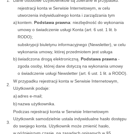
1.
Dane osobowe Użytkowników są zbierane w przypadku:
rejestracji konta w Serwisie Internetowym, w celu
utworzenia indywidualnego konta i zarządzania tym
a)
kontem.
Podstawa prawna
: niezbędność do wykonania
umowy o świadczenie usługi Konta (art. 6 ust. 1 lit. b
RODO);
subskrypcji biuletynu informacyjnego (Newsletter), w celu
wykonania umowy, której przedmiotem jest usługa
b)
świadczona drogą elektroniczną.
Podstawa prawna
-
zgoda osoby, której dane dotyczą na wykonania umowy
o świadczenie usługi Newsletter (art. 6 ust. 1 lit. a RODO).
W przypadku rejestracji konta w Serwisie Internetowym,
2.
Użytkownik podaje:
a)
adres e-mail;
b)
nazwa użytkownika.
Podczas rejestracji konta w Serwisie Internetowym
Użytkownik samodzielnie ustala indywidualne hasło dostępu
3.
do swojego konta. Użytkownik może zmienić hasło,
w późniejszym czasie, na zasadach opisanych w §5.