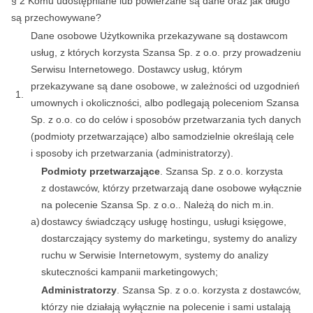
§ 2 Komu udostępniane lub powierzane są dane oraz jak długo
są przechowywane?
Dane osobowe Użytkownika przekazywane są dostawcom
usług, z których korzysta Szansa Sp. z o.o. przy prowadzeniu
Serwisu Internetowego. Dostawcy usług, którym
przekazywane są dane osobowe, w zależności od uzgodnień
1.
umownych i okoliczności, albo podlegają poleceniom Szansa
Sp. z o.o. co do celów i sposobów przetwarzania tych danych
(podmioty przetwarzające) albo samodzielnie określają cele
i sposoby ich przetwarzania (administratorzy).
Podmioty przetwarzające
. Szansa Sp. z o.o. korzysta
z dostawców, którzy przetwarzają dane osobowe wyłącznie
na polecenie Szansa Sp. z o.o.. Należą do nich m.in.
a)
dostawcy świadczący usługę hostingu, usługi księgowe,
dostarczający systemy do marketingu, systemy do analizy
ruchu w Serwisie Internetowym, systemy do analizy
skuteczności kampanii marketingowych;
Administratorzy
. Szansa Sp. z o.o. korzysta z dostawców,
którzy nie działają wyłącznie na polecenie i sami ustalają