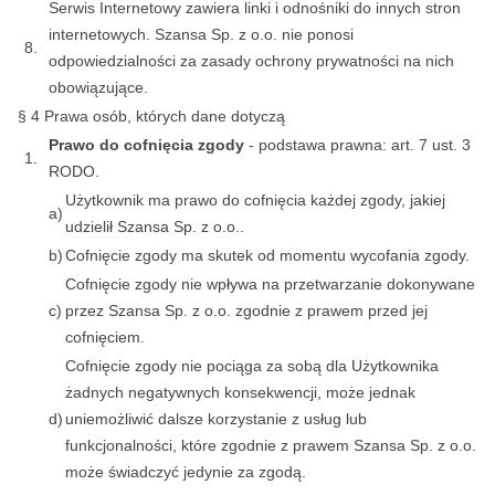
Serwis Internetowy zawiera linki i odnośniki do innych stron
internetowych. Szansa Sp. z o.o. nie ponosi
8.
odpowiedzialności za zasady ochrony prywatności na nich
obowiązujące.
§ 4 Prawa osób, których dane dotyczą
Prawo do cofnięcia zgody
- podstawa prawna: art. 7 ust. 3
1.
RODO.
Użytkownik ma prawo do cofnięcia każdej zgody, jakiej
a)
udzielił Szansa Sp. z o.o..
b)
Cofnięcie zgody ma skutek od momentu wycofania zgody.
Cofnięcie zgody nie wpływa na przetwarzanie dokonywane
c)
przez Szansa Sp. z o.o. zgodnie z prawem przed jej
cofnięciem.
Cofnięcie zgody nie pociąga za sobą dla Użytkownika
żadnych negatywnych konsekwencji, może jednak
d)
uniemożliwić dalsze korzystanie z usług lub
funkcjonalności, które zgodnie z prawem Szansa Sp. z o.o.
może świadczyć jedynie za zgodą.