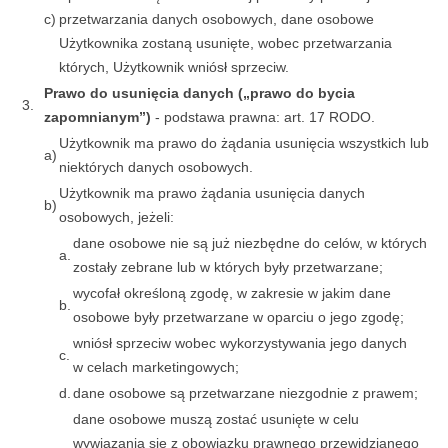
c)
przetwarzania danych osobowych, dane osobowe
Użytkownika zostaną usunięte, wobec przetwarzania
których, Użytkownik wniósł sprzeciw.
Prawo do usunięcia danych („prawo do bycia
3.
zapomnianym”)
- podstawa prawna: art. 17 RODO.
Użytkownik ma prawo do żądania usunięcia wszystkich lub
a)
niektórych danych osobowych.
Użytkownik ma prawo żądania usunięcia danych
b)
osobowych, jeżeli:
dane osobowe nie są już niezbędne do celów, w których
a.
zostały zebrane lub w których były przetwarzane;
wycofał określoną zgodę, w zakresie w jakim dane
b.
osobowe były przetwarzane w oparciu o jego zgodę;
wniósł sprzeciw wobec wykorzystywania jego danych
c.
w celach marketingowych;
d.
dane osobowe są przetwarzane niezgodnie z prawem;
dane osobowe muszą zostać usunięte w celu
wywiązania się z obowiązku prawnego przewidzianego