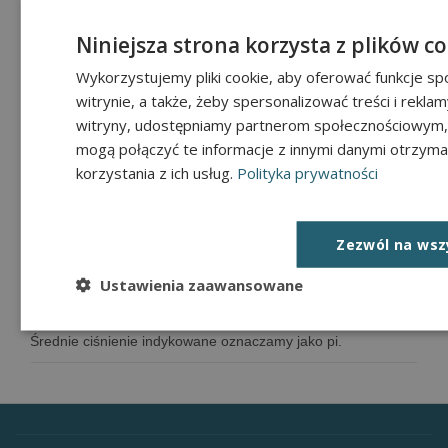
Niniejsza strona korzysta z plików c
Zmniejszając objętość gazu podnosimy jego temp
Wykorzystujemy pliki cookie, aby oferować funkcje sp
Liczba oktanowa
witrynie, a także, żeby spersonalizować treści i rekla
witryny, udostępniamy partnerom społecznościowym, 
Liczba oktanowa określa odporność paliwa na spa
mogą połączyć te informacje z innymi danymi otrzyma
korzystania z ich usług.
Polityka prywatności
Charles Franklin Kettering
Zezwól na wsz
Charles Franklin Kettering urodził się 29 wrześ
Ustawienia zaawansowane
Średnie ciśnienie indykowane
Średnie ciśnienie indykowane oznaczamy jako pi.