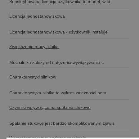
Subskrybowana licencja użytkownika to model, w kt
Licencja jednostanowiskowa
Licencja jednostanowiskowa - użytkownik instaluje
Zwiększenie mocy silnika
Moc silnika zależy od natężenia wywiązywania c
Charakterystyki silników
Charakterystyka silnika to wykres zależności pom
Czynniki wpływające na spalanie stukowe
Spalanie stukowe jest bardzo skomplikowanym zjawis
Wzrost temperatury podczas sprężania